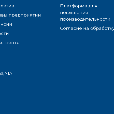
лектив
Платформа для
повышения
ывы предприятий
производительности
ансии
Согласие на обработк
ости
сс-центр
я, 71А